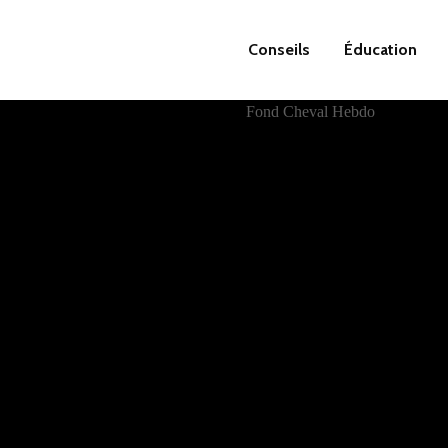
Conseils
Éducation