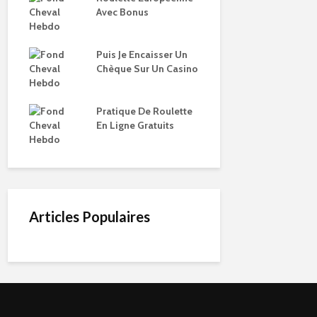
Avec Bonus
Puis Je Encaisser Un
Chèque Sur Un Casino
Pratique De Roulette
En Ligne Gratuits
Articles Populaires