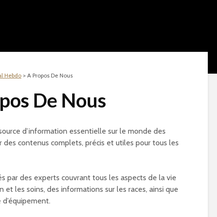
l Hebdo
>
A Propos De Nous
pos De Nous
ource d’information essentielle sur le monde des
r des contenus complets, précis et utiles pour tous les
és par des experts couvrant tous les aspects de la vie
n et les soins, des informations sur les races, ainsi que
e d’équipement.