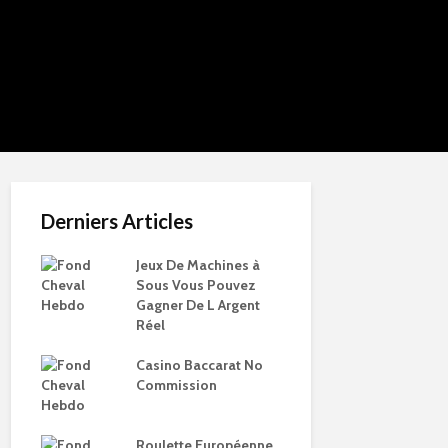
Derniers Articles
Jeux De Machines à
Sous Vous Pouvez
Gagner De L Argent
Réel
Casino Baccarat No
Commission
Roulette Européenne