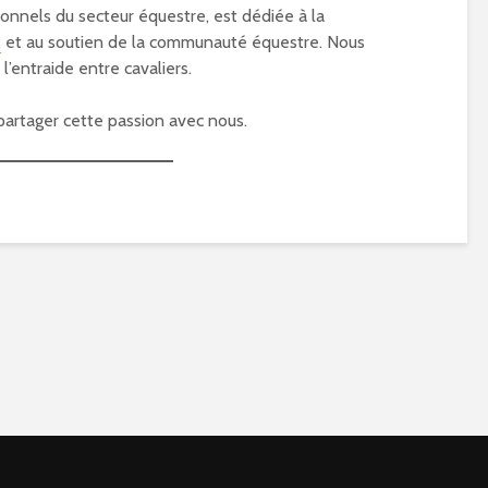
nnels du secteur équestre, est dédiée à la
x
et au soutien de la communauté équestre. Nous
l’entraide entre cavaliers.
partager cette passion avec nous.