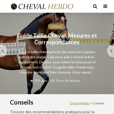
CONSEILS
Guide Taille Cheval: Mesures et
Correspondances
Avoir la taille cheval précise de votre ami à quatre
pattes est crucial. Cela vous aide à choisir le bon
équipement. De plus, vous évitez les blessures et
assurez son confort. Ce guide taille cheval vous
montre comment bien mesurer. Vous saurez...
593 vues
11 min de lecture
Conseils
Cheval Hebdo
>
Conseils
Trouvez des recommandations pratiques pour la