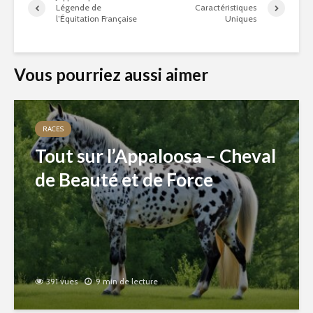
Légende de
Caractéristiques
l’Équitation Française
Uniques
Vous pourriez aussi aimer
RACES
Tout sur l’Appaloosa – Cheval
de Beauté et de Force
391 vues
9 min de lecture