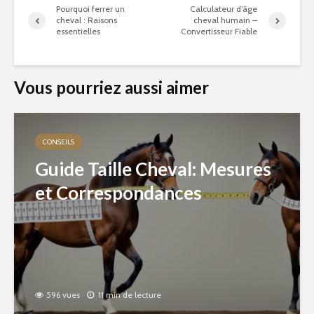
Pourquoi ferrer un
Calculateur d’âge
cheval : Raisons
cheval humain –
essentielles
Convertisseur Fiable
Vous pourriez aussi aimer
CONSEILS
Guide Taille Cheval: Mesures
et Correspondances
596 vues
11 min de lecture