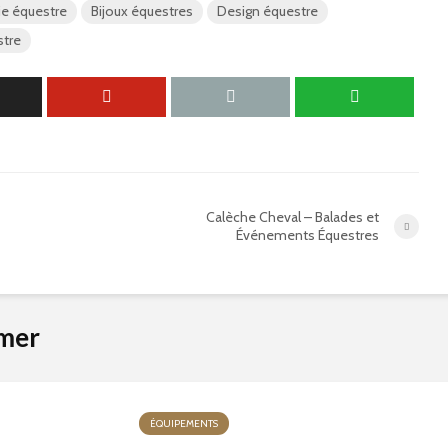
ie équestre
Bijoux équestres
Design équestre
stre
Calèche Cheval – Balades et
Événements Équestres
imer
ÉQUIPEMENTS