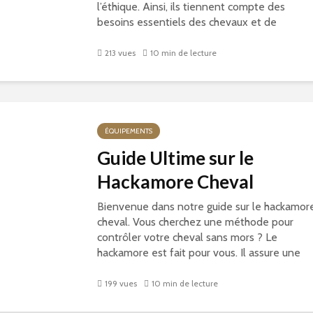
l’éthique. Ainsi, ils tiennent compte des
besoins essentiels des chevaux et de
l’environnement. Ils créent des
infrastructures...
213 vues
10 min de lecture
ÉQUIPEMENTS
Guide Ultime sur le
Hackamore Cheval
Bienvenue dans notre guide sur le hackamor
cheval. Vous cherchez une méthode pour
contrôler votre cheval sans mors ? Le
hackamore est fait pour vous. Il assure une
relation respectueuse et sans douleur entre
le...
199 vues
10 min de lecture