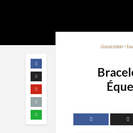
Cheval Hebdo
>
Équ
Bracel
Éque