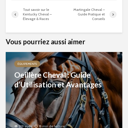
Tout savoir sur le
Martingale Cheval –
Kentucky Cheval –
Guide Pratique et
Élevage & Races
Conseils
Vous pourriez aussi aimer
ÉQUIPEMENTS
Oeillère Cheval : Guide
d’Utilisation et Avantages
219 vues
8 min de lecture