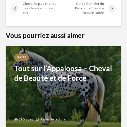
Cheval le plus cher du
Guide Complet du
monde – Records et
Palomino Cheval –
prix
Beauté Dorée
Vous pourriez aussi aimer
RACES
Tout sur l’Appaloosa – Cheval
de Beauté et de Force
390 vues
9 min de lecture