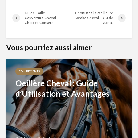
Guide Taille
Choisissez la Meilleure
Couverture Cheval –
Bombe Cheval – Guide
Choix et Conseils
Achat
Vous pourriez aussi aimer
ÉQUIPEMENTS
Oeillère Cheval : Guide
d’Utilisation et Avantages