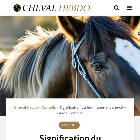
Cheval Hebdo
>
Conseils
>
Signification du hennissement cheval –
Guide Complet
CONSEILS
Signification du