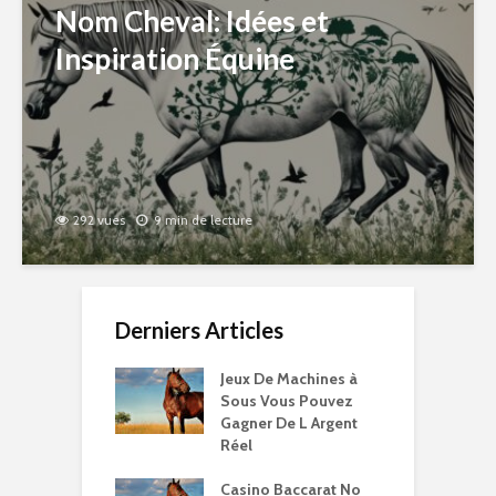
Nom Cheval: Idées et
Inspiration Équine
292 vues
9 min de lecture
Derniers Articles
Jeux De Machines à
Sous Vous Pouvez
Gagner De L Argent
Réel
Casino Baccarat No