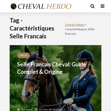
Tag -
Cheval Hebdo
>
Caractéristiques
Caractéristiques Selle
Francais
Selle Francais
RACES
Selle Francais Cheval: Guide
Complet & Origine
129 vues
10 min de lecture