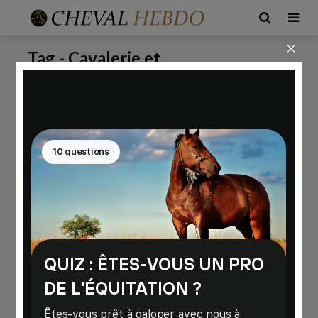
Tag - Cavalerie et
Cheval Hebdo
>
Cavalerie
équitation
et équitation
CONSEILS
Cheval Passion: Événement
Équestre Incontournable
122 vues
9 min de lecture