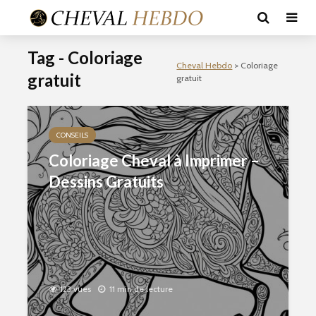
Tag - Coloriage
Cheval Hebdo
>
Coloriage
gratuit
gratuit
CONSEILS
Coloriage Cheval à Imprimer –
Dessins Gratuits
123 vues
11 min de lecture