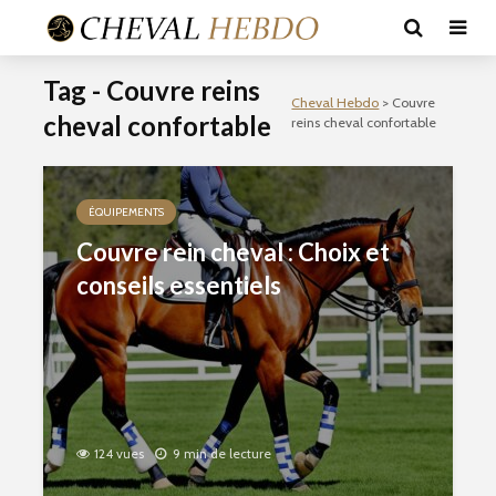
Tag - Couvre reins
Cheval Hebdo
>
Couvre
cheval confortable
reins cheval confortable
ÉQUIPEMENTS
Couvre rein cheval : Choix et
conseils essentiels
124 vues
9 min de lecture