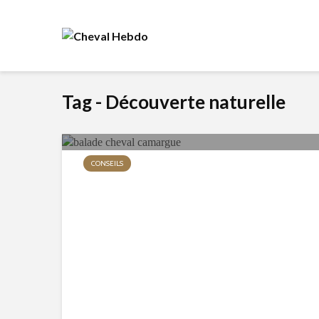
Tag - Découverte naturelle
CONSEILS
Balade à Cheval en Camargue
– Expérience Unique
119 vues
10 min de lecture