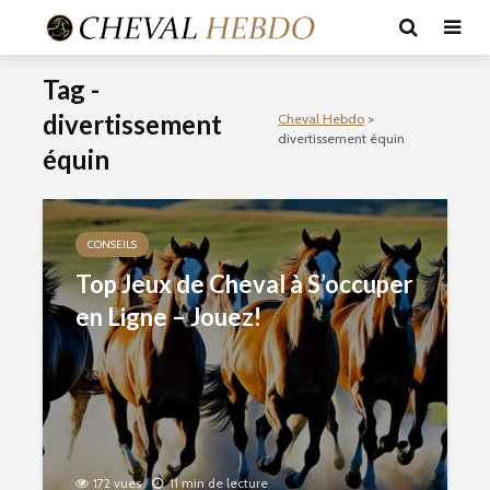
Tag -
divertissement
Cheval Hebdo
>
divertissement équin
équin
CONSEILS
Top Jeux de Cheval à S’occuper
en Ligne – Jouez!
172 vues
11 min de lecture