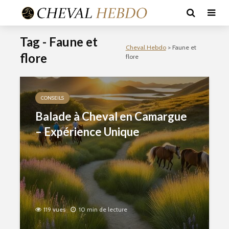
Tag - Faune et
Cheval Hebdo
>
Faune et
flore
flore
CONSEILS
Balade à Cheval en Camargue
– Expérience Unique
119 vues
10 min de lecture