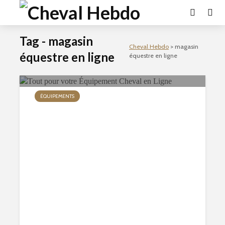
Tag - magasin
Cheval Hebdo
>
magasin
équestre en ligne
équestre en ligne
ÉQUIPEMENTS
Tout pour votre Équipement
Cheval en Ligne
124 vues
13 min de lecture