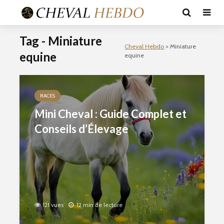
Tag - Miniature
Cheval Hebdo
>
Miniature
equine
equine
RACES
Mini Cheval : Guide Complet et
Conseils d’Élevage
121 vues
12 min de lecture