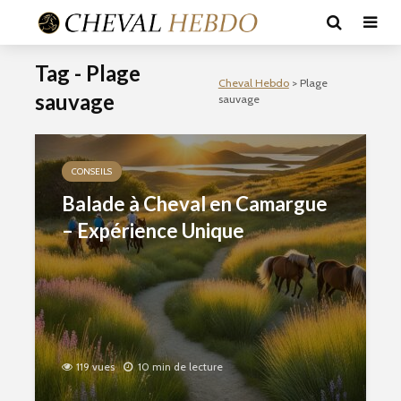
Tag - Plage
Cheval Hebdo
>
Plage
sauvage
sauvage
CONSEILS
Balade à Cheval en Camargue
– Expérience Unique
119 vues
10 min de lecture