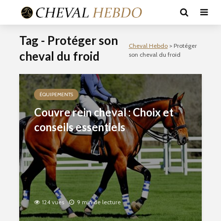
Tag - Protéger son
Cheval Hebdo
>
Protéger
cheval du froid
son cheval du froid
ÉQUIPEMENTS
Couvre rein cheval : Choix et
conseils essentiels
124 vues
9 min de lecture