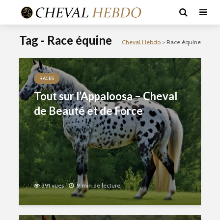
Tag - Race équine
Cheval Hebdo
>
Race équine
RACES
Tout sur l’Appaloosa – Cheval
de Beauté et de Force
391 vues
9 min de lecture