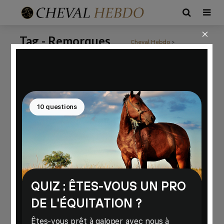
Tag - Remorques
Cheval Hebdo
>
Remorques équestres de
équestres de qualité
qualité
ÉQUIPEMENTS
Van Cheval Liberté –
Remorques Équestres de
Qualité
126 vues
9 min de lecture