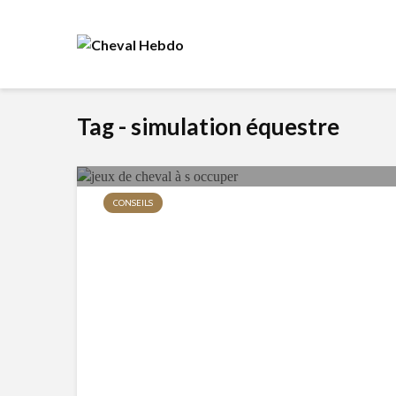
Tag - simulation équestre
CONSEILS
Top Jeux de Cheval à S’occuper
en Ligne – Jouez!
172 vues
11 min de lecture