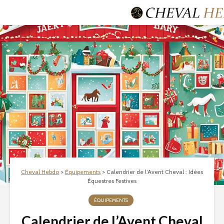
Cheval Hebdo
>
Équipements
>
Calendrier de l’Avent Cheval : Idées
Équestres Festives
ÉQUIPEMENTS
Calendrier de l’Avent Cheval