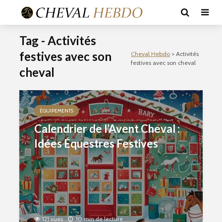
Tag - Activités
festives avec son
Cheval Hebdo
>
Activités
festives avec son cheval
cheval
ÉQUIPEMENTS
Calendrier de l’Avent Cheval :
Idées Équestres Festives
121 vues
10 min de lecture