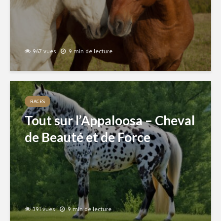
967 vues
9 min de lecture
RACES
Tout sur l’Appaloosa – Cheval
de Beauté et de Force
391 vues
9 min de lecture