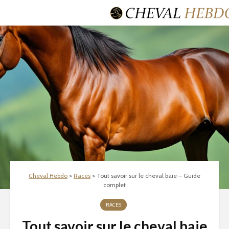
Cheval Hebdo
>
Races
>
Tout savoir sur le cheval baie – Guide
complet
RACES
Tout savoir sur le cheval baie