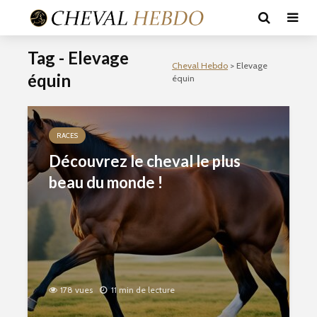
Tag - Elevage
Cheval Hebdo
>
Elevage
équin
équin
RACES
Découvrez le cheval le plus
beau du monde !
178 vues
11 min de lecture