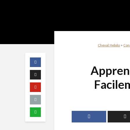
Cheval Hebdo
>
Cons
Apprend
Facile