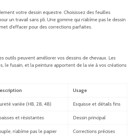
dement votre dessin equestre. Choisissez des feuilles
pour un travail sans pli. Une gomme qui n’abîme pas le dessin
rmet d’effacer pour des corrections parfaites.
res outils peuvent améliorer vos dessins de chevaux. Les
s, le fusain, et la peinture apportent de la vie à vos créations
escription
Usage
ureté variée (HB, 2B, 4B)
Esquisse et détails fins
paisses et résistantes
Dessin principal
ouple, n’abîme pas le papier
Corrections précises