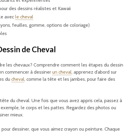
butants et expérimentés
pour des dessins réalistes et Kawaii
le avec
le cheval
ayons, feuilles, gomme, options de coloriage)
bles
Dessin de Cheval
dre les chevaux? Comprendre comment les étapes du dessin
bien commencer à dessiner
un cheval
, apprenez d’abord sur
ies du
cheval
, comme la tête et les jambes, pour faire des
ête du cheval. Une fois que vous avez appris cela, passez à
Par exemple, le corps et les pattes. Regardez des photos ou
siner mieux.
 pour dessiner, que vous aimez crayon ou peinture. Chaque