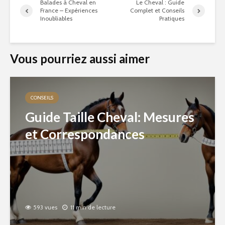
Balades à Cheval en
Le Cheval : Guide
France – Expériences
Complet et Conseils
Inoubliables
Pratiques
Vous pourriez aussi aimer
CONSEILS
Guide Taille Cheval: Mesures
et Correspondances
593 vues
11 min de lecture