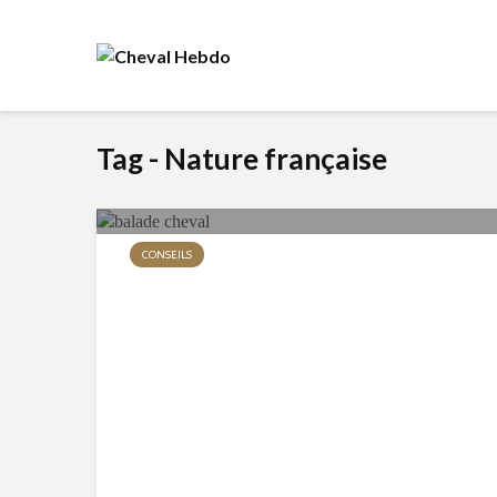
Tag - Nature française
CONSEILS
Balade Cheval en France –
Expérience Pittoresque
125 vues
11 min de lecture