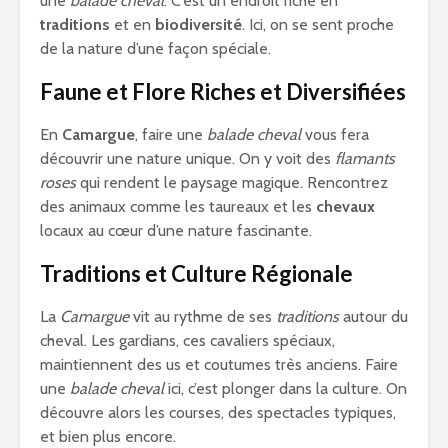
une
balade cheval
. C’est un endroit riche en
traditions
et en
biodiversité
. Ici, on se sent proche
de la nature d’une façon spéciale.
Faune et Flore Riches et Diversifiées
En
Camargue
, faire une
balade cheval
vous fera
découvrir une nature unique. On y voit des
flamants
roses
qui rendent le paysage magique. Rencontrez
des animaux comme les taureaux et les
chevaux
locaux au cœur d’une nature fascinante.
Traditions et Culture Régionale
La
Camargue
vit au rythme de ses
traditions
autour du
cheval. Les gardians, ces cavaliers spéciaux,
maintiennent des us et coutumes très anciens. Faire
une
balade cheval
ici, c’est plonger dans la culture. On
découvre alors les courses, des spectacles typiques,
et bien plus encore.