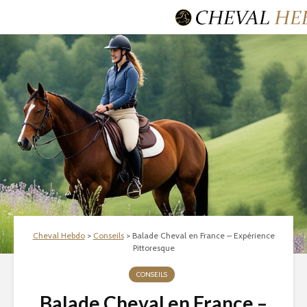
Cheval Hebdo
>
Conseils
>
Balade Cheval en France – Expérience
Pittoresque
CONSEILS
Balade Cheval en France –