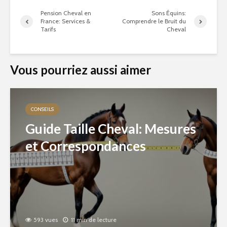
Pension Cheval en
Sons Équins:
France: Services &
Comprendre le Bruit du
Tarifs
Cheval
Vous pourriez aussi aimer
CONSEILS
Guide Taille Cheval: Mesures
et Correspondances
593 vues
11 min de lecture