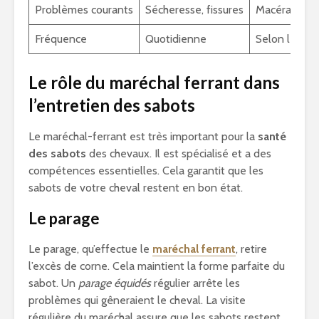
Problèmes courants
Sécheresse, fissures
Macération, 
Fréquence
Quotidienne
Selon les be
Le rôle du maréchal ferrant dans
l’entretien des sabots
Le maréchal-ferrant est très important pour la
santé
des sabots
des chevaux. Il est spécialisé et a des
compétences essentielles. Cela garantit que les
sabots de votre cheval restent en bon état.
Le parage
Le parage, qu’effectue le
maréchal ferrant
, retire
l’excès de corne. Cela maintient la forme parfaite du
sabot. Un
parage équidés
régulier arrête les
problèmes qui gêneraient le cheval. La visite
régulière du maréchal assure que les sabots restent