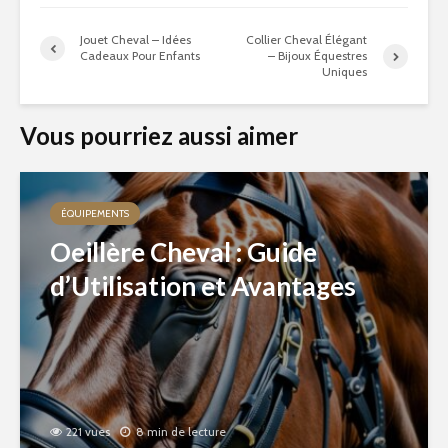
Jouet Cheval – Idées
Collier Cheval Élégant
Cadeaux Pour Enfants
– Bijoux Équestres
Uniques
Vous pourriez aussi aimer
ÉQUIPEMENTS
Oeillère Cheval : Guide
d’Utilisation et Avantages
221 vues
8 min de lecture