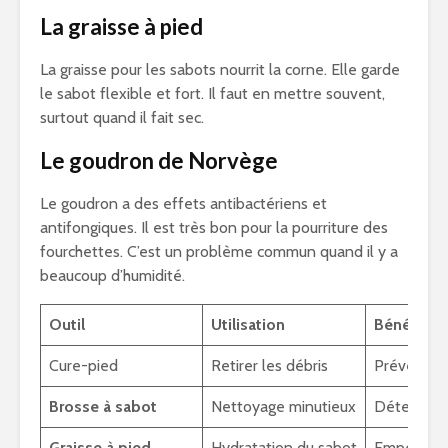
La graisse à pied
La graisse pour les sabots nourrit la corne. Elle garde
le sabot flexible et fort. Il faut en mettre souvent,
surtout quand il fait sec.
Le goudron de Norvège
Le goudron a des effets antibactériens et
antifongiques. Il est très bon pour la pourriture des
fourchettes. C’est un problème commun quand il y a
beaucoup d’humidité.
Outil
Utilisation
Bénéfices
Cure-pied
Retirer les débris
Prévenir le
Brosse à sabot
Nettoyage minutieux
Détection
Graisse à pied
Hydratation du sabot
Empêcher l